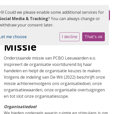
Hi! Could we please enable some additional services for
Social Media & Tracking
? You can always change or
withdraw your consent later.
Let me choose
I decline
That's ok
Missie
Onderstaande missie van PCBO Leeuwarden e.o.
inspireert de organisatie voortdurend bij haar
handelen en helpt de organisatie keuzes te maken.
Volgens de indeling van De Wit (2022) beschrijft onze
missie achtereenvolgens ons organisatiedoel, onze
organisatiewaarden, onze organisatie overtuigingen
en tot slot onze organisatiescope.
Organisatiedoel
We bieden onderwijs waarin ruimte en stimulans is om